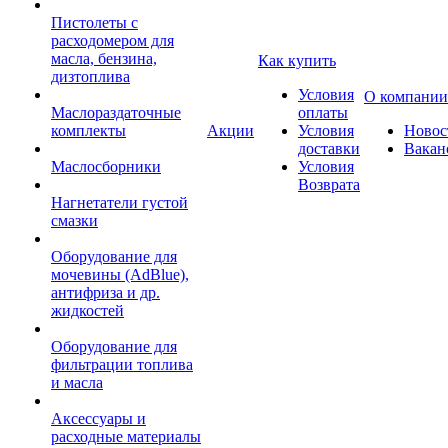
Пистолеты с
расходомером для
масла, бензина,
Как купить
дизтоплива
Условия
О компании
Маслораздаточные
оплаты
комплекты
Акции
Условия
Новос
доставки
Вакан
Маслосборники
Условия
Возврата
Нагнетатели густой
смазки
Оборудование для
мочевины (AdBlue),
антифриза и др.
жидкостей
Оборудование для
фильтрации топлива
и масла
Аксессуары и
расходные материалы