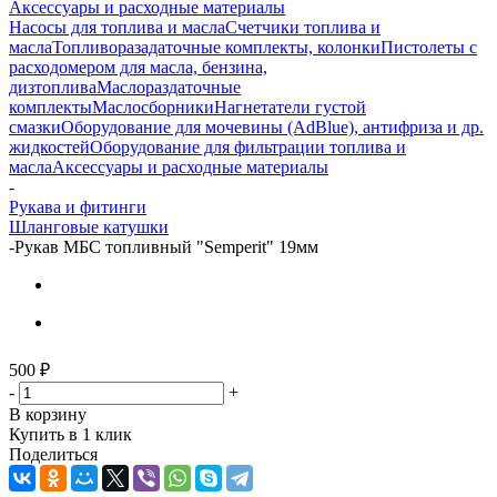
Аксессуары и расходные материалы
Насосы для топлива и масла
Счетчики топлива и
масла
Топливоразадаточные комплекты, колонки
Пистолеты с
расходомером для масла, бензина,
дизтоплива
Маслораздаточные
комплекты
Маслосборники
Нагнетатели густой
смазки
Оборудование для мочевины (AdBlue), антифриза и др.
жидкостей
Оборудование для фильтрации топлива и
масла
Аксессуары и расходные материалы
-
Рукава и фитинги
Шланговые катушки
-
Рукав МБС топливный "Semperit" 19мм
500
₽
-
+
В корзину
Купить в 1 клик
Поделиться