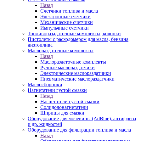
Назад
Счетчики топлива и масла
Электронные счетчики
Механические счетчики
Импульчные счетчики
Топливоразадаточные комплекты, колонки
Пистолеты с расходомером для масла, бензина,
дизтоплива
Маслораздаточные комплекты
Назад
Маслораздаточные комплекты
Ручные маслораздатчики
Электрические маслораздатчики
Пневматические маслораздатчики
Маслосборники
Нагнетатели густой смазки
Назад
Нагнетатели густой смазки
Солидолонагнетатели
Шприцы для смазки
Оборудование для мочевины (AdBlue), антифриза
и др. жидкостей
Оборудование для фильтрации топлива и масла
Назад