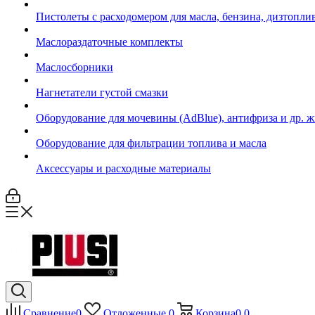
Пистолеты с расходомером для масла, бензина, дизтопли
Маслораздаточные комплекты
Маслосборники
Нагнетатели густой смазки
Оборудование для мочевины (AdBlue), антифриза и др. 
Оборудование для фильтрации топлива и масла
Аксессуары и расходные материалы
Сравнение
0
Отложенные
0
Корзина
0
0