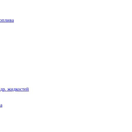
топлива
 др. жидкостей
ла