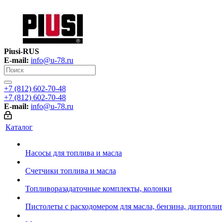
Piusi-RUS
E-mail:
info@u-78.ru
+7 (812) 602-70-48
+7 (812) 602-70-48
E-mail:
info@u-78.ru
Каталог
Насосы для топлива и масла
Счетчики топлива и масла
Топливоразадаточные комплекты, колонки
Пистолеты с расходомером для масла, бензина, дизтопли