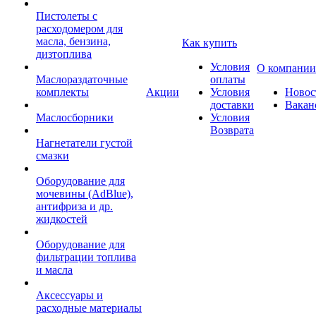
Пистолеты с
расходомером для
масла, бензина,
Как купить
дизтоплива
Условия
О компании
Маслораздаточные
оплаты
комплекты
Акции
Условия
Новос
доставки
Вакан
Маслосборники
Условия
Возврата
Нагнетатели густой
смазки
Оборудование для
мочевины (AdBlue),
антифриза и др.
жидкостей
Оборудование для
фильтрации топлива
и масла
Аксессуары и
расходные материалы