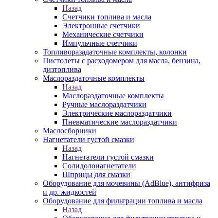
Назад
Счетчики топлива и масла
Электронные счетчики
Механические счетчики
Импульчные счетчики
Топливоразадаточные комплекты, колонки
Пистолеты с расходомером для масла, бензина,
дизтоплива
Маслораздаточные комплекты
Назад
Маслораздаточные комплекты
Ручные маслораздатчики
Электрические маслораздатчики
Пневматические маслораздатчики
Маслосборники
Нагнетатели густой смазки
Назад
Нагнетатели густой смазки
Солидолонагнетатели
Шприцы для смазки
Оборудование для мочевины (AdBlue), антифриза
и др. жидкостей
Оборудование для фильтрации топлива и масла
Назад