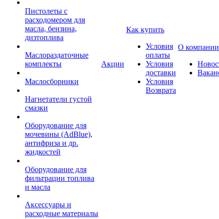
Пистолеты с
расходомером для
масла, бензина,
Как купить
дизтоплива
Условия
О компании
Маслораздаточные
оплаты
комплекты
Акции
Условия
Новос
доставки
Вакан
Маслосборники
Условия
Возврата
Нагнетатели густой
смазки
Оборудование для
мочевины (AdBlue),
антифриза и др.
жидкостей
Оборудование для
фильтрации топлива
и масла
Аксессуары и
расходные материалы