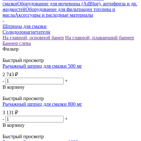
смазки
Оборудование для мочевины (AdBlue), антифриза и др.
жидкостей
Оборудование для фильтрации топлива и
масла
Аксессуары и расходные материалы
-
Шприцы для смазки
Солидолонагнетатели
На главной, основной банер
На главной, плавающий баннер
Баннер слева
Фильтр
Быстрый просмотр
Рычажный шприц для смазки 500 мг
2 743
₽
-
+
В корзину
Быстрый просмотр
Рычажный шприц для смазки 800 мг
3 131
₽
-
+
В корзину
Быстрый просмотр