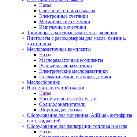
Назад
Счетчики топлива и масла
Электронные счетчики
Механические счетчики
Импульчные счетчики
Топливоразадаточные комплекты, колонки
Пистолеты с расходомером для масла, бензина,
дизтоплива
Маслораздаточные комплекты
Назад
Маслораздаточные комплекты
Ручные маслораздатчики
Электрические маслораздатчики
Пневматические маслораздатчики
Маслосборники
Нагнетатели густой смазки
Назад
Нагнетатели густой смазки
Солидолонагнетатели
Шприцы для смазки
Оборудование для мочевины (AdBlue), антифриза
и др. жидкостей
Оборудование для фильтрации топлива и масла
Назад