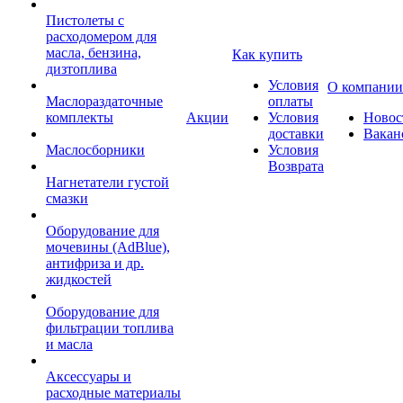
Пистолеты с
расходомером для
масла, бензина,
Как купить
дизтоплива
Условия
О компании
Маслораздаточные
оплаты
комплекты
Акции
Условия
Новос
доставки
Вакан
Маслосборники
Условия
Возврата
Нагнетатели густой
смазки
Оборудование для
мочевины (AdBlue),
антифриза и др.
жидкостей
Оборудование для
фильтрации топлива
и масла
Аксессуары и
расходные материалы