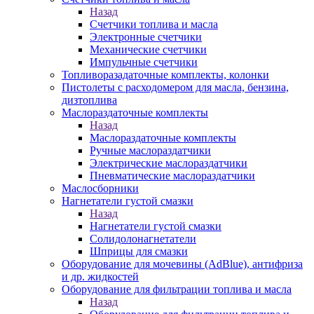
Назад
Счетчики топлива и масла
Электронные счетчики
Механические счетчики
Импульчные счетчики
Топливоразадаточные комплекты, колонки
Пистолеты с расходомером для масла, бензина,
дизтоплива
Маслораздаточные комплекты
Назад
Маслораздаточные комплекты
Ручные маслораздатчики
Электрические маслораздатчики
Пневматические маслораздатчики
Маслосборники
Нагнетатели густой смазки
Назад
Нагнетатели густой смазки
Солидолонагнетатели
Шприцы для смазки
Оборудование для мочевины (AdBlue), антифриза
и др. жидкостей
Оборудование для фильтрации топлива и масла
Назад