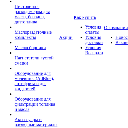
Пистолеты с
расходомером для
масла, бензина,
Как купить
дизтоплива
Условия
О компании
Маслораздаточные
оплаты
комплекты
Акции
Условия
Новос
доставки
Вакан
Маслосборники
Условия
Возврата
Нагнетатели густой
смазки
Оборудование для
мочевины (AdBlue),
антифриза и др.
жидкостей
Оборудование для
фильтрации топлива
и масла
Аксессуары и
расходные материалы