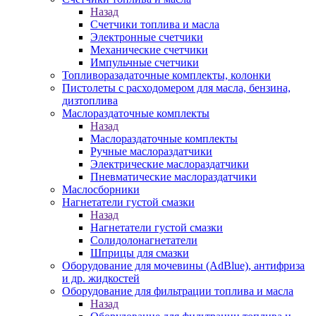
Назад
Счетчики топлива и масла
Электронные счетчики
Механические счетчики
Импульчные счетчики
Топливоразадаточные комплекты, колонки
Пистолеты с расходомером для масла, бензина,
дизтоплива
Маслораздаточные комплекты
Назад
Маслораздаточные комплекты
Ручные маслораздатчики
Электрические маслораздатчики
Пневматические маслораздатчики
Маслосборники
Нагнетатели густой смазки
Назад
Нагнетатели густой смазки
Солидолонагнетатели
Шприцы для смазки
Оборудование для мочевины (AdBlue), антифриза
и др. жидкостей
Оборудование для фильтрации топлива и масла
Назад