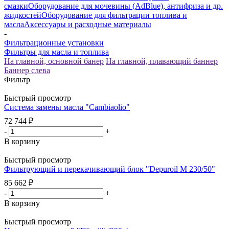
смазки
Оборудование для мочевины (AdBlue), антифриза и др.
жидкостей
Оборудование для фильтрации топлива и
масла
Аксессуары и расходные материалы
-
Фильтрационные установки
Фильтры для масла и топлива
На главной, основной банер
На главной, плавающий баннер
Баннер слева
Фильтр
Быстрый просмотр
Система замены масла "Cambiaolio"
72 744
₽
-
+
В корзину
Быстрый просмотр
Фильтрующий и перекачивающий блок "Depuroil M 230/50"
85 662
₽
-
+
В корзину
Быстрый просмотр