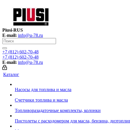
Piusi-RUS
E-mail:
info@u-78.ru
+7 (812) 602-70-48
+7 (812) 602-70-48
E-mail:
info@u-78.ru
Каталог
Насосы для топлива и масла
Счетчики топлива и масла
Топливоразадаточные комплекты, колонки
Пистолеты с расходомером для масла, бензина, дизтопли