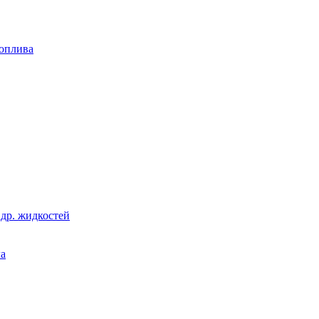
топлива
 др. жидкостей
ла