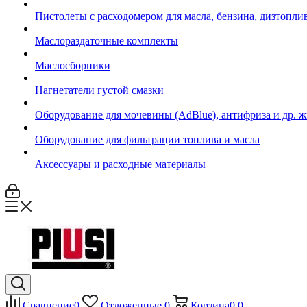
Пистолеты с расходомером для масла, бензина, дизтопли
Маслораздаточные комплекты
Маслосборники
Нагнетатели густой смазки
Оборудование для мочевины (AdBlue), антифриза и др. 
Оборудование для фильтрации топлива и масла
Аксессуары и расходные материалы
Сравнение
0
Отложенные
0
Корзина
0
0