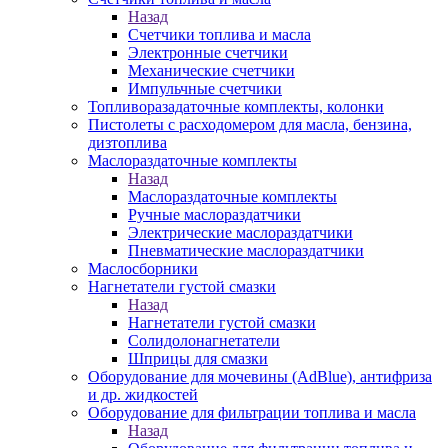
Назад
Счетчики топлива и масла
Электронные счетчики
Механические счетчики
Импульчные счетчики
Топливоразадаточные комплекты, колонки
Пистолеты с расходомером для масла, бензина,
дизтоплива
Маслораздаточные комплекты
Назад
Маслораздаточные комплекты
Ручные маслораздатчики
Электрические маслораздатчики
Пневматические маслораздатчики
Маслосборники
Нагнетатели густой смазки
Назад
Нагнетатели густой смазки
Солидолонагнетатели
Шприцы для смазки
Оборудование для мочевины (AdBlue), антифриза
и др. жидкостей
Оборудование для фильтрации топлива и масла
Назад