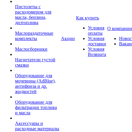
Пистолеты с
расходомером для
масла, бензина,
Как купить
дизтоплива
Условия
О компании
Маслораздаточные
оплаты
комплекты
Акции
Условия
Новос
доставки
Вакан
Маслосборники
Условия
Возврата
Нагнетатели густой
смазки
Оборудование для
мочевины (AdBlue),
антифриза и др.
жидкостей
Оборудование для
фильтрации топлива
и масла
Аксессуары и
расходные материалы