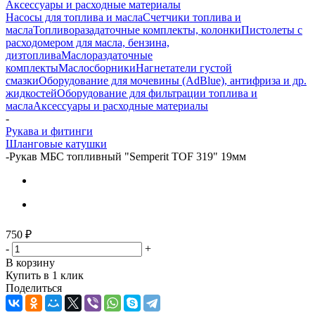
Аксессуары и расходные материалы
Насосы для топлива и масла
Счетчики топлива и
масла
Топливоразадаточные комплекты, колонки
Пистолеты с
расходомером для масла, бензина,
дизтоплива
Маслораздаточные
комплекты
Маслосборники
Нагнетатели густой
смазки
Оборудование для мочевины (AdBlue), антифриза и др.
жидкостей
Оборудование для фильтрации топлива и
масла
Аксессуары и расходные материалы
-
Рукава и фитинги
Шланговые катушки
-
Рукав МБС топливный "Semperit TOF 319" 19мм
750
₽
-
+
В корзину
Купить в 1 клик
Поделиться