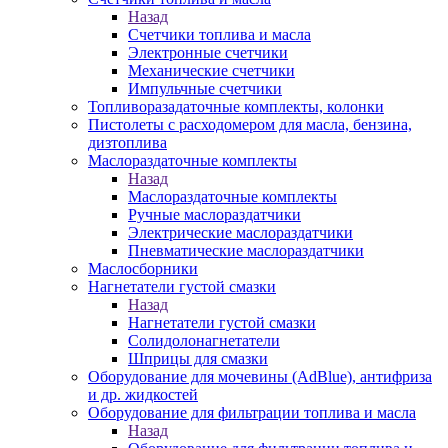
Назад
Счетчики топлива и масла
Электронные счетчики
Механические счетчики
Импульчные счетчики
Топливоразадаточные комплекты, колонки
Пистолеты с расходомером для масла, бензина,
дизтоплива
Маслораздаточные комплекты
Назад
Маслораздаточные комплекты
Ручные маслораздатчики
Электрические маслораздатчики
Пневматические маслораздатчики
Маслосборники
Нагнетатели густой смазки
Назад
Нагнетатели густой смазки
Солидолонагнетатели
Шприцы для смазки
Оборудование для мочевины (AdBlue), антифриза
и др. жидкостей
Оборудование для фильтрации топлива и масла
Назад