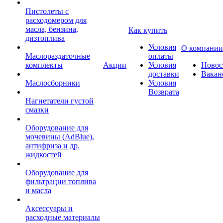
Пистолеты с
расходомером для
масла, бензина,
Как купить
дизтоплива
Условия
О компании
Маслораздаточные
оплаты
комплекты
Акции
Условия
Новос
доставки
Вакан
Маслосборники
Условия
Возврата
Нагнетатели густой
смазки
Оборудование для
мочевины (AdBlue),
антифриза и др.
жидкостей
Оборудование для
фильтрации топлива
и масла
Аксессуары и
расходные материалы