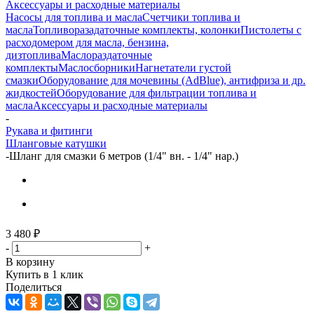
Аксессуары и расходные материалы
Насосы для топлива и масла
Счетчики топлива и
масла
Топливоразадаточные комплекты, колонки
Пистолеты с
расходомером для масла, бензина,
дизтоплива
Маслораздаточные
комплекты
Маслосборники
Нагнетатели густой
смазки
Оборудование для мочевины (AdBlue), антифриза и др.
жидкостей
Оборудование для фильтрации топлива и
масла
Аксессуары и расходные материалы
-
Рукава и фитинги
Шланговые катушки
-
Шланг для смазки 6 метров (1/4" вн. - 1/4" нар.)
3 480
₽
-
+
В корзину
Купить в 1 клик
Поделиться