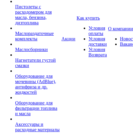
Пистолеты с
расходомером для
масла, бензина,
Как купить
дизтоплива
Условия
О компании
Маслораздаточные
оплаты
комплекты
Акции
Условия
Новос
доставки
Вакан
Маслосборники
Условия
Возврата
Нагнетатели густой
смазки
Оборудование для
мочевины (AdBlue),
антифриза и др.
жидкостей
Оборудование для
фильтрации топлива
и масла
Аксессуары и
расходные материалы