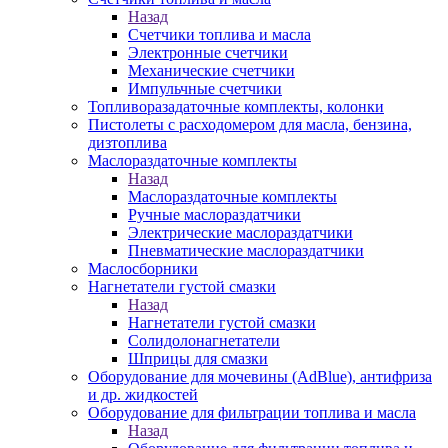
Назад
Счетчики топлива и масла
Электронные счетчики
Механические счетчики
Импульчные счетчики
Топливоразадаточные комплекты, колонки
Пистолеты с расходомером для масла, бензина,
дизтоплива
Маслораздаточные комплекты
Назад
Маслораздаточные комплекты
Ручные маслораздатчики
Электрические маслораздатчики
Пневматические маслораздатчики
Маслосборники
Нагнетатели густой смазки
Назад
Нагнетатели густой смазки
Солидолонагнетатели
Шприцы для смазки
Оборудование для мочевины (AdBlue), антифриза
и др. жидкостей
Оборудование для фильтрации топлива и масла
Назад