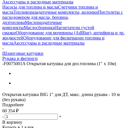
Аксессуары и расходные материалы
Насосы для топлива и масла
Счетчики топлива и
масла
Топливоразадаточные комплекты, колонки
Пистолеты с
расходомером для масла, бензина,
дизтоплива
Маслораздаточные
комплекты
Маслосборники
Нагнетатели густой
смазки
Оборудование для мочевины (AdBlue), антифриза и др.
жидкостей
Оборудование для фильтрации топлива и
масла
Аксессуары и расходные материалы
-
Шланговые катушки
Рукава и фитинги
-
F0075001A Открытая катушка для диз.топлива (1" x 10м)
Открытая катушка BIG 1" для ДТ, макс. длина рукава - 10 м
(без рукава)
Подробнее
60 354
₽
-
+
В корзину
Купить в 1 клик