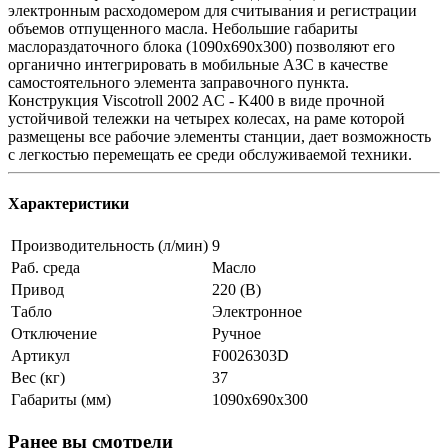
электронным расходомером для считывания и регистрации
объемов отпущенного масла. Небольшие габариты
маслораздаточного блока (1090x690x300) позволяют его
органично интегрировать в мобильные АЗС в качестве
самостоятельного элемента заправочного пункта.
Конструкция Viscotroll 2002 AC - K400 в виде прочной
устойчивой тележки на четырех колесах, на раме которой
размещены все рабочие элементы станции, дает возможность
с легкостью перемещать ее среди обслуживаемой техники.
Характеристики
Производительность (л/мин)
9
Раб. среда
Масло
Привод
220 (В)
Табло
Электронное
Отключение
Ручное
Артикул
F0026303D
Вес (кг)
37
Габариты (мм)
1090х690х300
Ранее вы смотрели