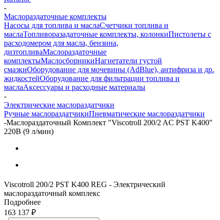
-
Маслораздаточные комплекты
Насосы для топлива и масла
Счетчики топлива и
масла
Топливоразадаточные комплекты, колонки
Пистолеты с
расходомером для масла, бензина,
дизтоплива
Маслораздаточные
комплекты
Маслосборники
Нагнетатели густой
смазки
Оборудование для мочевины (AdBlue), антифриза и др.
жидкостей
Оборудование для фильтрации топлива и
масла
Аксессуары и расходные материалы
-
Электрические маслораздатчики
Ручные маслораздатчики
Пневматические маслораздатчики
-
Маслораздаточный Комплект "Viscotroll 200/2 AC PST K400"
220В (9 л/мин)
Viscotroll 200/2 PST K400 REG - Электрический
маслораздаточный комплекс
Подробнее
163 137
₽