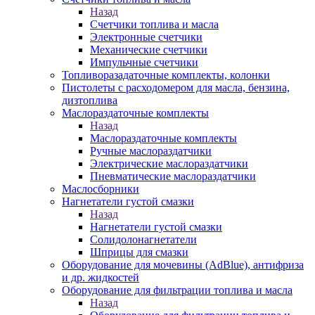
Назад
Счетчики топлива и масла
Электронные счетчики
Механические счетчики
Импульчные счетчики
Топливоразадаточные комплекты, колонки
Пистолеты с расходомером для масла, бензина,
дизтоплива
Маслораздаточные комплекты
Назад
Маслораздаточные комплекты
Ручные маслораздатчики
Электрические маслораздатчики
Пневматические маслораздатчики
Маслосборники
Нагнетатели густой смазки
Назад
Нагнетатели густой смазки
Солидолонагнетатели
Шприцы для смазки
Оборудование для мочевины (AdBlue), антифриза
и др. жидкостей
Оборудование для фильтрации топлива и масла
Назад