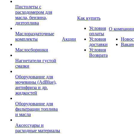
Пистолеты с
расходомером для
масла, бензина,
Как купить
дизтоплива
Условия
О компании
Маслораздаточные
оплаты
комплекты
Акции
Условия
Новос
доставки
Вакан
Маслосборники
Условия
Возврата
Нагнетатели густой
смазки
Оборудование для
мочевины (AdBlue),
антифриза и др.
жидкостей
Оборудование для
фильтрации топлива
и масла
Аксессуары и
расходные материалы