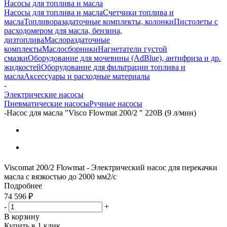
Насосы для топлива и масла
Насосы для топлива и масла
Счетчики топлива и
масла
Топливоразадаточные комплекты, колонки
Пистолеты с
расходомером для масла, бензина,
дизтоплива
Маслораздаточные
комплекты
Маслосборники
Нагнетатели густой
смазки
Оборудование для мочевины (AdBlue), антифриза и др.
жидкостей
Оборудование для фильтрации топлива и
масла
Аксессуары и расходные материалы
-
Электрические насосы
Пневматические насосы
Ручные насосы
-
Насос для масла "Visco Flowmat 200/2 " 220В (9 л/мин)
Viscomat 200/2 Flowmat - Электрический насос для перекачки
масла с вязкостью до 2000 мм2/с
Подробнее
74 596
₽
-
+
В корзину
Купить в 1 клик