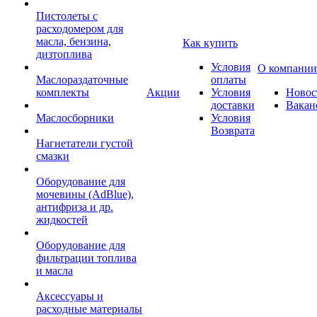
Пистолеты с
расходомером для
масла, бензина,
Как купить
дизтоплива
Условия
О компании
Маслораздаточные
оплаты
комплекты
Акции
Условия
Новос
доставки
Вакан
Маслосборники
Условия
Возврата
Нагнетатели густой
смазки
Оборудование для
мочевины (AdBlue),
антифриза и др.
жидкостей
Оборудование для
фильтрации топлива
и масла
Аксессуары и
расходные материалы