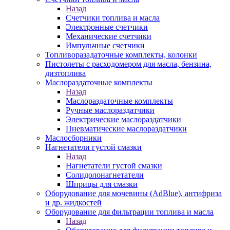
Назад
Счетчики топлива и масла
Электронные счетчики
Механические счетчики
Импульчные счетчики
Топливоразадаточные комплекты, колонки
Пистолеты с расходомером для масла, бензина,
дизтоплива
Маслораздаточные комплекты
Назад
Маслораздаточные комплекты
Ручные маслораздатчики
Электрические маслораздатчики
Пневматические маслораздатчики
Маслосборники
Нагнетатели густой смазки
Назад
Нагнетатели густой смазки
Солидолонагнетатели
Шприцы для смазки
Оборудование для мочевины (AdBlue), антифриза
и др. жидкостей
Оборудование для фильтрации топлива и масла
Назад