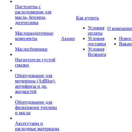
Пистолеты с
расходомером для
масла, бензина,
Как купить
дизтоплива
Условия
О компании
Маслораздаточные
оплаты
комплекты
Акции
Условия
Новос
доставки
Вакан
Маслосборники
Условия
Возврата
Нагнетатели густой
смазки
Оборудование для
мочевины (AdBlue),
антифриза и др.
жидкостей
Оборудование для
фильтрации топлива
и масла
Аксессуары и
расходные материалы