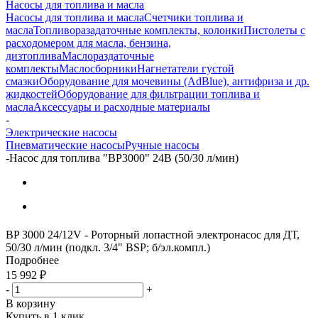
Насосы для топлива и масла
Насосы для топлива и масла
Счетчики топлива и
масла
Топливоразадаточные комплекты, колонки
Пистолеты с
расходомером для масла, бензина,
дизтоплива
Маслораздаточные
комплекты
Маслосборники
Нагнетатели густой
смазки
Оборудование для мочевины (AdBlue), антифриза и др.
жидкостей
Оборудование для фильтрации топлива и
масла
Аксессуары и расходные материалы
-
Электрические насосы
Пневматические насосы
Ручные насосы
-
Насос для топлива "BP3000" 24В (50/30 л/мин)
BP 3000 24/12V - Роторный лопастной электронасос для ДТ,
50/30 л/мин (подкл. 3/4" BSP; б/эл.компл.)
Подробнее
15 992
₽
-
+
В корзину
Купить в 1 клик