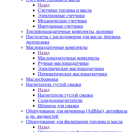
Назад
Счетчики топлива и масла
Электронные счетчики
Механические счетчики
Импульчные счетчики
Топливоразадаточные комплекты, колонки
Пистолеты с расходомером для масла, бензина,
дизтоплива
Маслораздаточные комплекты
Назад
Маслораздаточные комплекты
Ручные маслораздатчики
Электрические маслораздатчики
Пневматические маслораздатчики
Маслосборники
Нагнетатели густой смазки
Назад
Нагнетатели густой смазки
Солидолонагнетатели
Шприцы для смазки
Оборудование для мочевины (AdBlue), антифриза
и др. жидкостей
Оборудование для фильтрации топлива и масла
Назад