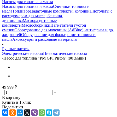
Насосы для топлива и масла
Насосы для топлива и масла
Счетчики топлива и
масла
Топливоразадаточные комплекты, колонки
Пистолеты с
расходомером для масла, бензина,
дизтоплива
Маслораздаточные
комплекты
Маслосборники
Нагнетатели густой
смазки
Оборудование для мочевины (AdBlue), антифриза и др.
жидкостей
Оборудование для фильтрации топлива и
масла
Аксессуары и расходные материалы
-
Ручные насосы
Электрические насосы
Пневматические насосы
-
Насос для топлива "PM GPI Piston" (90 л/мин)
49 999
₽
-
+
В корзину
Купить в 1 клик
Поделиться