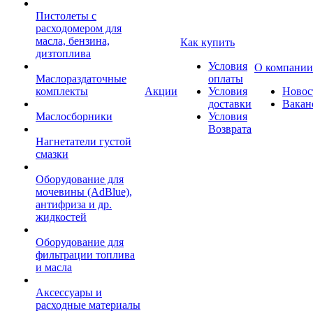
Пистолеты с
расходомером для
масла, бензина,
Как купить
дизтоплива
Условия
О компании
Маслораздаточные
оплаты
комплекты
Акции
Условия
Новос
доставки
Вакан
Маслосборники
Условия
Возврата
Нагнетатели густой
смазки
Оборудование для
мочевины (AdBlue),
антифриза и др.
жидкостей
Оборудование для
фильтрации топлива
и масла
Аксессуары и
расходные материалы