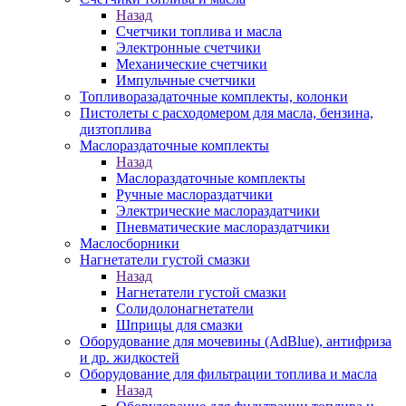
Назад
Счетчики топлива и масла
Электронные счетчики
Механические счетчики
Импульчные счетчики
Топливоразадаточные комплекты, колонки
Пистолеты с расходомером для масла, бензина,
дизтоплива
Маслораздаточные комплекты
Назад
Маслораздаточные комплекты
Ручные маслораздатчики
Электрические маслораздатчики
Пневматические маслораздатчики
Маслосборники
Нагнетатели густой смазки
Назад
Нагнетатели густой смазки
Солидолонагнетатели
Шприцы для смазки
Оборудование для мочевины (AdBlue), антифриза
и др. жидкостей
Оборудование для фильтрации топлива и масла
Назад