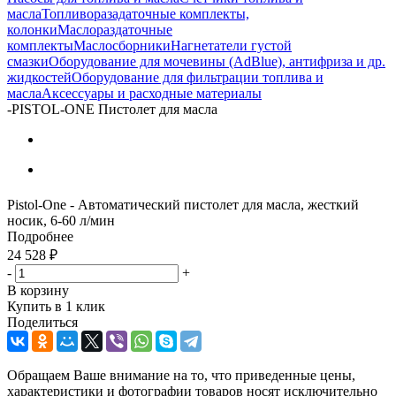
масла
Топливоразадаточные комплекты,
колонки
Маслораздаточные
комплекты
Маслосборники
Нагнетатели густой
смазки
Оборудование для мочевины (AdBlue), антифриза и др.
жидкостей
Оборудование для фильтрации топлива и
масла
Аксессуары и расходные материалы
-
PISTOL-ONE Пистолет для масла
Pistol-One - Автоматический пистолет для масла, жесткий
носик, 6-60 л/мин
Подробнее
24 528
₽
-
+
В корзину
Купить в 1 клик
Поделиться
Обращаем Ваше внимание на то, что приведенные цены,
характеристики и фотографии товаров носят исключительно