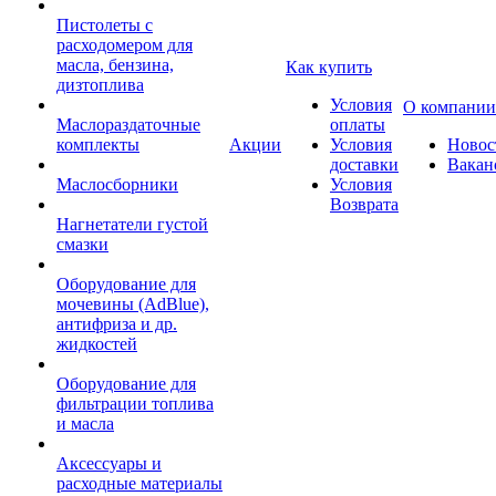
Пистолеты с
расходомером для
масла, бензина,
Как купить
дизтоплива
Условия
О компании
Маслораздаточные
оплаты
комплекты
Акции
Условия
Новос
доставки
Вакан
Маслосборники
Условия
Возврата
Нагнетатели густой
смазки
Оборудование для
мочевины (AdBlue),
антифриза и др.
жидкостей
Оборудование для
фильтрации топлива
и масла
Аксессуары и
расходные материалы