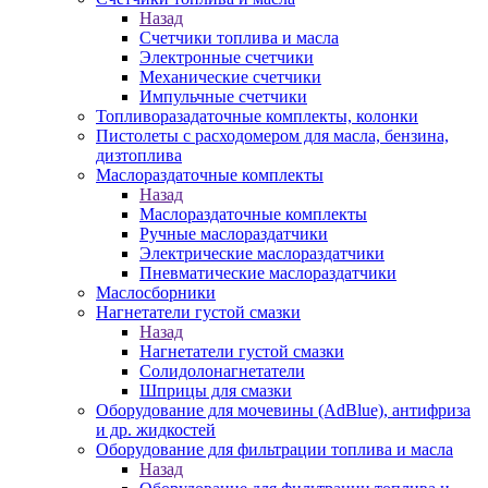
Назад
Счетчики топлива и масла
Электронные счетчики
Механические счетчики
Импульчные счетчики
Топливоразадаточные комплекты, колонки
Пистолеты с расходомером для масла, бензина,
дизтоплива
Маслораздаточные комплекты
Назад
Маслораздаточные комплекты
Ручные маслораздатчики
Электрические маслораздатчики
Пневматические маслораздатчики
Маслосборники
Нагнетатели густой смазки
Назад
Нагнетатели густой смазки
Солидолонагнетатели
Шприцы для смазки
Оборудование для мочевины (AdBlue), антифриза
и др. жидкостей
Оборудование для фильтрации топлива и масла
Назад