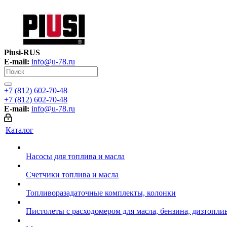
Piusi-RUS
E-mail:
info@u-78.ru
+7 (812) 602-70-48
+7 (812) 602-70-48
E-mail:
info@u-78.ru
Каталог
Насосы для топлива и масла
Счетчики топлива и масла
Топливоразадаточные комплекты, колонки
Пистолеты с расходомером для масла, бензина, дизтопли