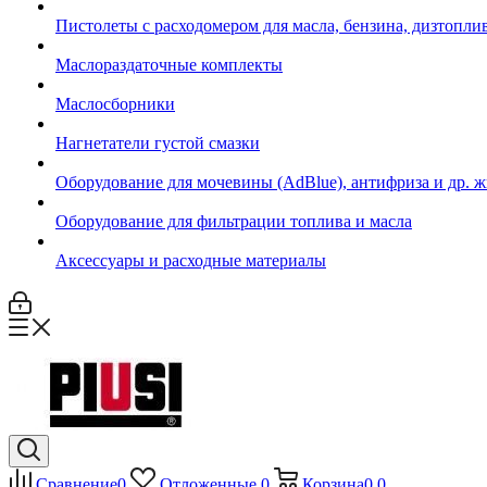
Пистолеты с расходомером для масла, бензина, дизтопли
Маслораздаточные комплекты
Маслосборники
Нагнетатели густой смазки
Оборудование для мочевины (AdBlue), антифриза и др. 
Оборудование для фильтрации топлива и масла
Аксессуары и расходные материалы
Сравнение
0
Отложенные
0
Корзина
0
0