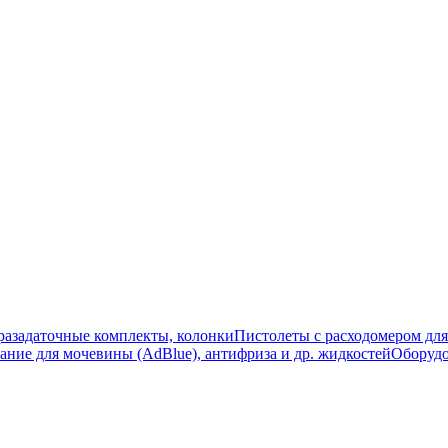
разадаточные комплекты, колонки
Пистолеты с расходомером для
ание для мочевины (AdBlue), антифриза и др. жидкостей
Оборудо