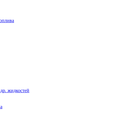
топлива
 др. жидкостей
ла