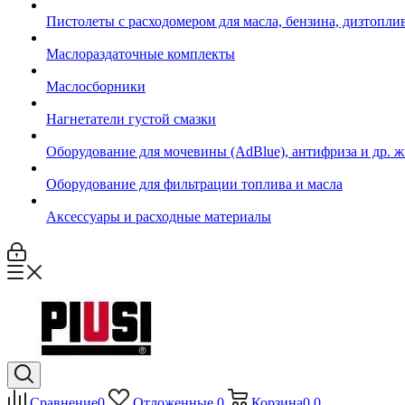
Пистолеты с расходомером для масла, бензина, дизтопли
Маслораздаточные комплекты
Маслосборники
Нагнетатели густой смазки
Оборудование для мочевины (AdBlue), антифриза и др. 
Оборудование для фильтрации топлива и масла
Аксессуары и расходные материалы
Сравнение
0
Отложенные
0
Корзина
0
0