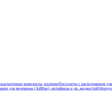
разадаточные комплекты, колонки
Пистолеты с расходомером для
ание для мочевины (AdBlue), антифриза и др. жидкостей
Оборудо