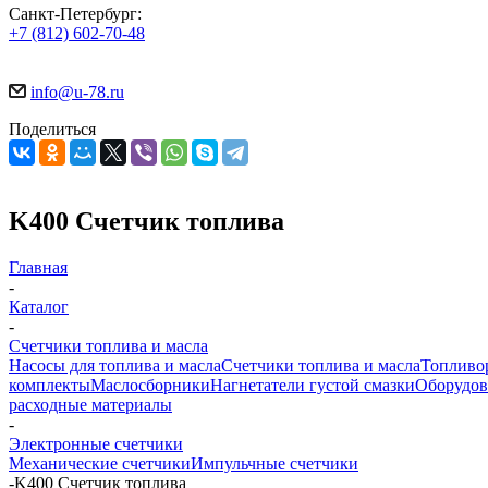
Санкт-Петербург:
+7 (812) 602-70-48
info@u-78.ru
Поделиться
K400 Счетчик топлива
Главная
-
Каталог
-
Счетчики топлива и масла
Насосы для топлива и масла
Счетчики топлива и масла
Топливо
комплекты
Маслосборники
Нагнетатели густой смазки
Оборудов
расходные материалы
-
Электронные счетчики
Механические счетчики
Импульчные счетчики
-
K400 Счетчик топлива