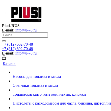
Piusi-RUS
E-mail:
info@u-78.ru
+7 (812) 602-70-48
+7 (812) 602-70-48
E-mail:
info@u-78.ru
Каталог
Насосы для топлива и масла
Счетчики топлива и масла
Топливоразадаточные комплекты, колонки
Пистолеты с расходомером для масла, бензина, дизтопли