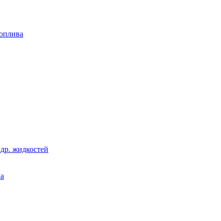
топлива
 др. жидкостей
ла