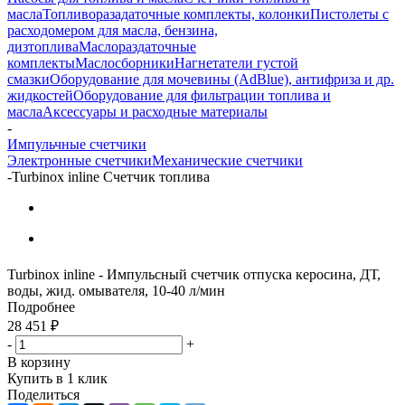
масла
Топливоразадаточные комплекты, колонки
Пистолеты с
расходомером для масла, бензина,
дизтоплива
Маслораздаточные
комплекты
Маслосборники
Нагнетатели густой
смазки
Оборудование для мочевины (AdBlue), антифриза и др.
жидкостей
Оборудование для фильтрации топлива и
масла
Аксессуары и расходные материалы
-
Импульчные счетчики
Электронные счетчики
Механические счетчики
-
Turbinox inline Счетчик топлива
Turbinox inline - Импульсный счетчик отпуска керосина, ДТ,
воды, жид. омывателя, 10-40 л/мин
Подробнее
28 451
₽
-
+
В корзину
Купить в 1 клик
Поделиться