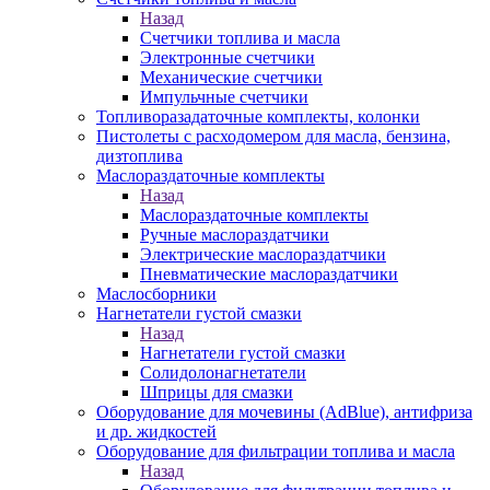
Назад
Счетчики топлива и масла
Электронные счетчики
Механические счетчики
Импульчные счетчики
Топливоразадаточные комплекты, колонки
Пистолеты с расходомером для масла, бензина,
дизтоплива
Маслораздаточные комплекты
Назад
Маслораздаточные комплекты
Ручные маслораздатчики
Электрические маслораздатчики
Пневматические маслораздатчики
Маслосборники
Нагнетатели густой смазки
Назад
Нагнетатели густой смазки
Солидолонагнетатели
Шприцы для смазки
Оборудование для мочевины (AdBlue), антифриза
и др. жидкостей
Оборудование для фильтрации топлива и масла
Назад