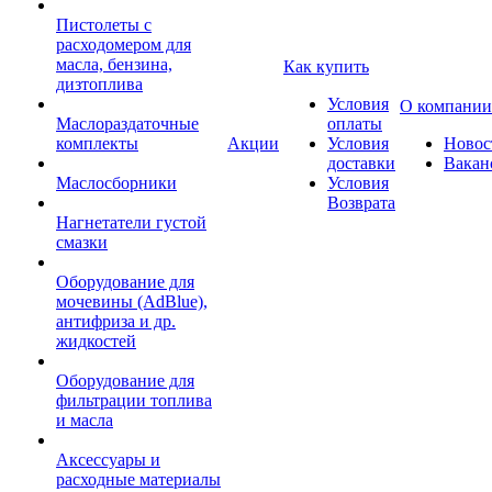
Пистолеты с
расходомером для
масла, бензина,
Как купить
дизтоплива
Условия
О компании
Маслораздаточные
оплаты
комплекты
Акции
Условия
Новос
доставки
Вакан
Маслосборники
Условия
Возврата
Нагнетатели густой
смазки
Оборудование для
мочевины (AdBlue),
антифриза и др.
жидкостей
Оборудование для
фильтрации топлива
и масла
Аксессуары и
расходные материалы