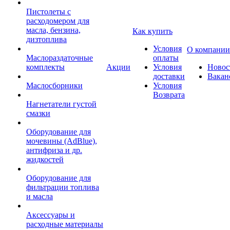
Пистолеты с
расходомером для
масла, бензина,
Как купить
дизтоплива
Условия
О компании
Маслораздаточные
оплаты
комплекты
Акции
Условия
Новос
доставки
Вакан
Маслосборники
Условия
Возврата
Нагнетатели густой
смазки
Оборудование для
мочевины (AdBlue),
антифриза и др.
жидкостей
Оборудование для
фильтрации топлива
и масла
Аксессуары и
расходные материалы