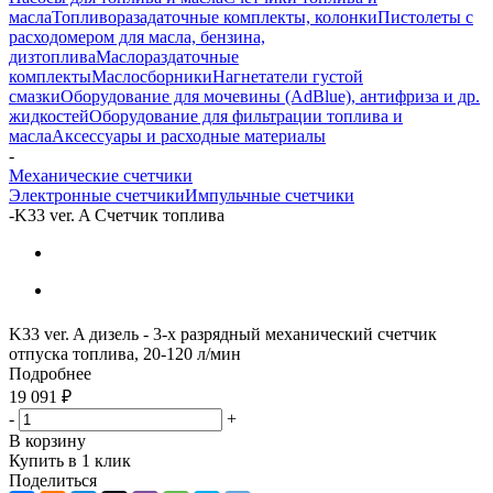
масла
Топливоразадаточные комплекты, колонки
Пистолеты с
расходомером для масла, бензина,
дизтоплива
Маслораздаточные
комплекты
Маслосборники
Нагнетатели густой
смазки
Оборудование для мочевины (AdBlue), антифриза и др.
жидкостей
Оборудование для фильтрации топлива и
масла
Аксессуары и расходные материалы
-
Механические счетчики
Электронные счетчики
Импульчные счетчики
-
K33 ver. A Счетчик топлива
K33 ver. A дизель - 3-х разрядный механический счетчик
отпуска топлива, 20-120 л/мин
Подробнее
19 091
₽
-
+
В корзину
Купить в 1 клик
Поделиться