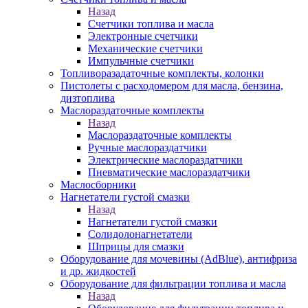
Назад
Счетчики топлива и масла
Электронные счетчики
Механические счетчики
Импульчные счетчики
Топливоразадаточные комплекты, колонки
Пистолеты с расходомером для масла, бензина,
дизтоплива
Маслораздаточные комплекты
Назад
Маслораздаточные комплекты
Ручные маслораздатчики
Электрические маслораздатчики
Пневматические маслораздатчики
Маслосборники
Нагнетатели густой смазки
Назад
Нагнетатели густой смазки
Солидолонагнетатели
Шприцы для смазки
Оборудование для мочевины (AdBlue), антифриза
и др. жидкостей
Оборудование для фильтрации топлива и масла
Назад