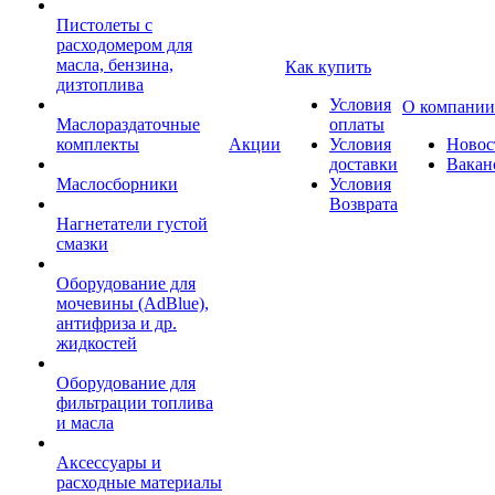
Пистолеты с
расходомером для
масла, бензина,
Как купить
дизтоплива
Условия
О компании
Маслораздаточные
оплаты
комплекты
Акции
Условия
Новос
доставки
Вакан
Маслосборники
Условия
Возврата
Нагнетатели густой
смазки
Оборудование для
мочевины (AdBlue),
антифриза и др.
жидкостей
Оборудование для
фильтрации топлива
и масла
Аксессуары и
расходные материалы