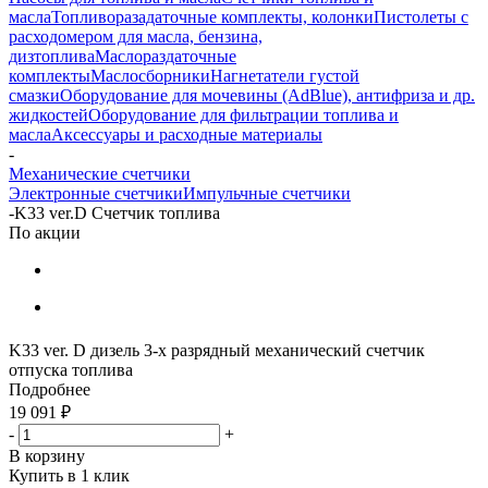
масла
Топливоразадаточные комплекты, колонки
Пистолеты с
расходомером для масла, бензина,
дизтоплива
Маслораздаточные
комплекты
Маслосборники
Нагнетатели густой
смазки
Оборудование для мочевины (AdBlue), антифриза и др.
жидкостей
Оборудование для фильтрации топлива и
масла
Аксессуары и расходные материалы
-
Механические счетчики
Электронные счетчики
Импульчные счетчики
-
K33 ver.D Счетчик топлива
По акции
K33 ver. D дизель 3-х разрядный механический счетчик
отпуска топлива
Подробнее
19 091
₽
-
+
В корзину
Купить в 1 клик