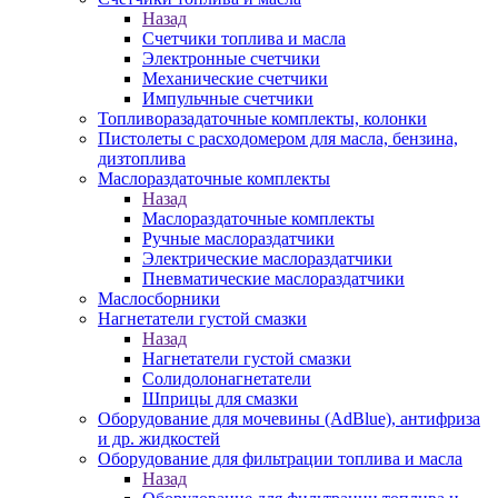
Назад
Счетчики топлива и масла
Электронные счетчики
Механические счетчики
Импульчные счетчики
Топливоразадаточные комплекты, колонки
Пистолеты с расходомером для масла, бензина,
дизтоплива
Маслораздаточные комплекты
Назад
Маслораздаточные комплекты
Ручные маслораздатчики
Электрические маслораздатчики
Пневматические маслораздатчики
Маслосборники
Нагнетатели густой смазки
Назад
Нагнетатели густой смазки
Солидолонагнетатели
Шприцы для смазки
Оборудование для мочевины (AdBlue), антифриза
и др. жидкостей
Оборудование для фильтрации топлива и масла
Назад