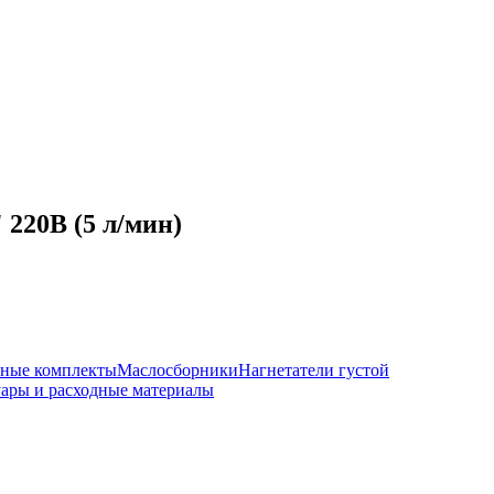
 220В (5 л/мин)
чные комплекты
Маслосборники
Нагнетатели густой
ары и расходные материалы