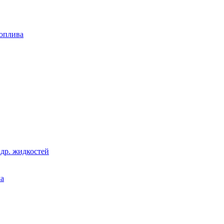
топлива
 др. жидкостей
ла