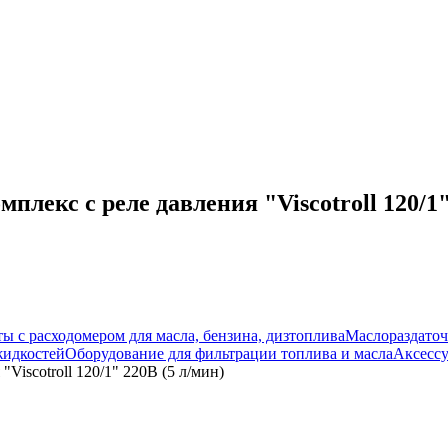
екс с реле давления "Viscotroll 120/1"
ы с расходомером для масла, бензина, дизтоплива
Маслораздато
жидкостей
Оборудование для фильтрации топлива и масла
Аксессу
iscotroll 120/1" 220В (5 л/мин)