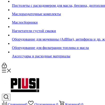
Пистолеты с расходомером для масла, бензина, дизтопли
Маслораздаточные комплекты
Маслосборники
Нагнетатели густой смазки
Оборудование для мочевины (AdBlue), антифриза и др. 
Оборудование для фильтрации топлива и масла
Аксессуары и расходные материалы
Сравнение
0
Отложенные
0
Корзина
0
0