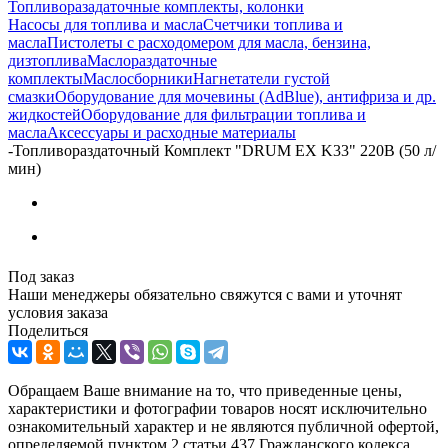
Топливоразадаточные комплекты, колонки
Насосы для топлива и масла
Счетчики топлива и
масла
Пистолеты с расходомером для масла, бензина,
дизтоплива
Маслораздаточные
комплекты
Маслосборники
Нагнетатели густой
смазки
Оборудование для мочевины (AdBlue), антифриза и др.
жидкостей
Оборудование для фильтрации топлива и
масла
Аксессуары и расходные материалы
-
Топливораздаточный Комплект "DRUM EX K33" 220В (50 л/
мин)
Под заказ
Наши менеджеры обязательно свяжутся с вами и уточнят
условия заказа
Поделиться
Обращаем Ваше внимание на то, что приведенные цены,
характеристики и фотографии товаров носят исключительно
ознакомительный характер и не являются публичной офертой,
определяемой пунктом 2 статьи 437 Гражданского кодекса