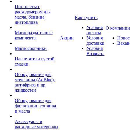
Пистолеты с
расходомером для
масла, бензина,
Как купить
дизтоплива
Условия
О компании
Маслораздаточные
оплаты
комплекты
Акции
Условия
Новос
доставки
Вакан
Маслосборники
Условия
Возврата
Нагнетатели густой
смазки
Оборудование для
мочевины (AdBlue),
антифриза и др.
жидкостей
Оборудование для
фильтрации топлива
и масла
Аксессуары и
расходные материалы