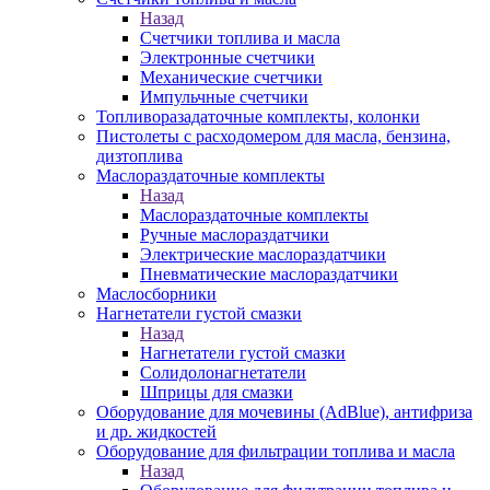
Назад
Счетчики топлива и масла
Электронные счетчики
Механические счетчики
Импульчные счетчики
Топливоразадаточные комплекты, колонки
Пистолеты с расходомером для масла, бензина,
дизтоплива
Маслораздаточные комплекты
Назад
Маслораздаточные комплекты
Ручные маслораздатчики
Электрические маслораздатчики
Пневматические маслораздатчики
Маслосборники
Нагнетатели густой смазки
Назад
Нагнетатели густой смазки
Солидолонагнетатели
Шприцы для смазки
Оборудование для мочевины (AdBlue), антифриза
и др. жидкостей
Оборудование для фильтрации топлива и масла
Назад