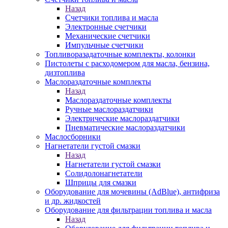
Назад
Счетчики топлива и масла
Электронные счетчики
Механические счетчики
Импульчные счетчики
Топливоразадаточные комплекты, колонки
Пистолеты с расходомером для масла, бензина,
дизтоплива
Маслораздаточные комплекты
Назад
Маслораздаточные комплекты
Ручные маслораздатчики
Электрические маслораздатчики
Пневматические маслораздатчики
Маслосборники
Нагнетатели густой смазки
Назад
Нагнетатели густой смазки
Солидолонагнетатели
Шприцы для смазки
Оборудование для мочевины (AdBlue), антифриза
и др. жидкостей
Оборудование для фильтрации топлива и масла
Назад