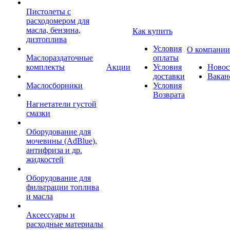
Пистолеты с
расходомером для
масла, бензина,
Как купить
дизтоплива
Условия
О компании
Маслораздаточные
оплаты
комплекты
Акции
Условия
Новос
доставки
Вакан
Маслосборники
Условия
Возврата
Нагнетатели густой
смазки
Оборудование для
мочевины (AdBlue),
антифриза и др.
жидкостей
Оборудование для
фильтрации топлива
и масла
Аксессуары и
расходные материалы