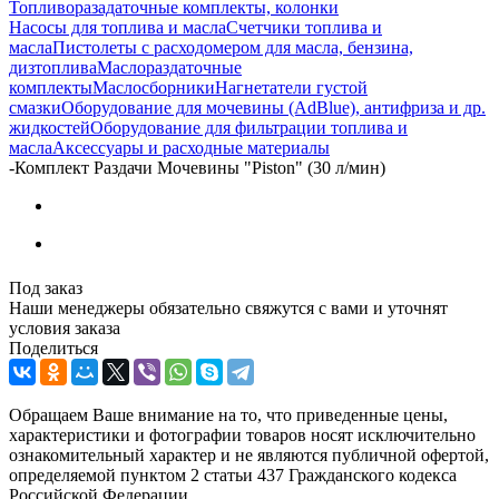
Топливоразадаточные комплекты, колонки
Насосы для топлива и масла
Счетчики топлива и
масла
Пистолеты с расходомером для масла, бензина,
дизтоплива
Маслораздаточные
комплекты
Маслосборники
Нагнетатели густой
смазки
Оборудование для мочевины (AdBlue), антифриза и др.
жидкостей
Оборудование для фильтрации топлива и
масла
Аксессуары и расходные материалы
-
Комплект Раздачи Мочевины "Piston" (30 л/мин)
Под заказ
Наши менеджеры обязательно свяжутся с вами и уточнят
условия заказа
Поделиться
Обращаем Ваше внимание на то, что приведенные цены,
характеристики и фотографии товаров носят исключительно
ознакомительный характер и не являются публичной офертой,
определяемой пунктом 2 статьи 437 Гражданского кодекса
Российской Федерации.