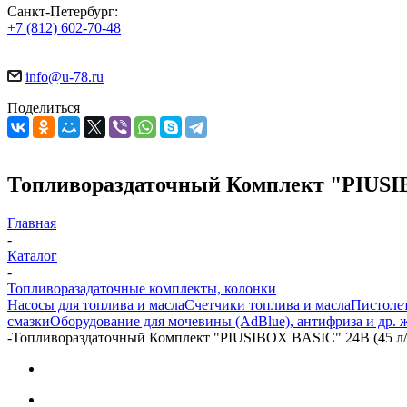
Санкт-Петербург:
+7 (812) 602-70-48
info@u-78.ru
Поделиться
Топливораздаточный Комплект "PIUSIB
Главная
-
Каталог
-
Топливоразадаточные комплекты, колонки
Насосы для топлива и масла
Счетчики топлива и масла
Пистолет
смазки
Оборудование для мочевины (AdBlue), антифриза и др. 
-
Топливораздаточный Комплект "PIUSIBOX BASIC" 24В (45 л