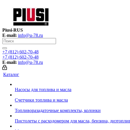
Piusi-RUS
E-mail:
info@u-78.ru
+7 (812) 602-70-48
+7 (812) 602-70-48
E-mail:
info@u-78.ru
Каталог
Насосы для топлива и масла
Счетчики топлива и масла
Топливоразадаточные комплекты, колонки
Пистолеты с расходомером для масла, бензина, дизтопли