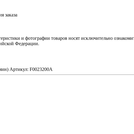
я заказа
теристики и фотографии товаров носят исключительно ознакомит
сийской Федерации.
мин) Артикул: F0023200A