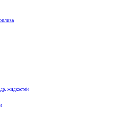
топлива
 др. жидкостей
ла