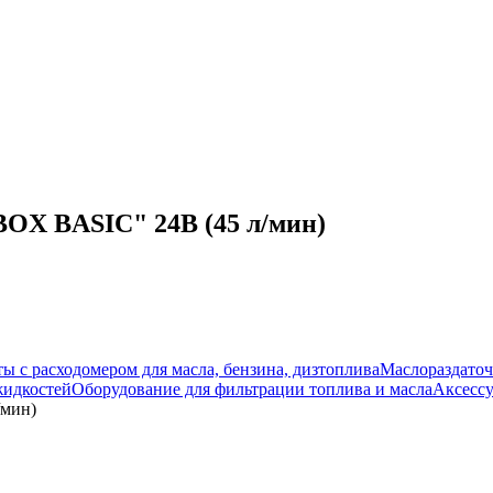
OX BASIC" 24В (45 л/мин)
ы с расходомером для масла, бензина, дизтоплива
Маслораздато
жидкостей
Оборудование для фильтрации топлива и масла
Аксессу
/мин)