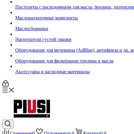
Пистолеты с расходомером для масла, бензина, дизтопли
Маслораздаточные комплекты
Маслосборники
Нагнетатели густой смазки
Оборудование для мочевины (AdBlue), антифриза и др. 
Оборудование для фильтрации топлива и масла
Аксессуары и расходные материалы
Сравнение
0
Отложенные
0
Корзина
0
0