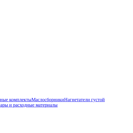
чные комплекты
Маслосборники
Нагнетатели густой
ары и расходные материалы