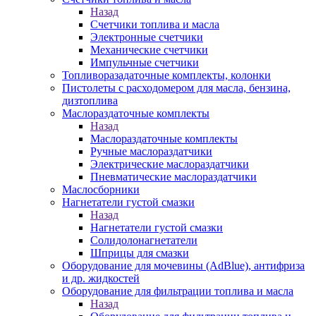
Назад
Счетчики топлива и масла
Электронные счетчики
Механические счетчики
Импульчные счетчики
Топливоразадаточные комплекты, колонки
Пистолеты с расходомером для масла, бензина,
дизтоплива
Маслораздаточные комплекты
Назад
Маслораздаточные комплекты
Ручные маслораздатчики
Электрические маслораздатчики
Пневматические маслораздатчики
Маслосборники
Нагнетатели густой смазки
Назад
Нагнетатели густой смазки
Солидолонагнетатели
Шприцы для смазки
Оборудование для мочевины (AdBlue), антифриза
и др. жидкостей
Оборудование для фильтрации топлива и масла
Назад