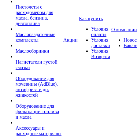
Пистолеты с
расходомером для
масла, бензина,
Как купить
дизтоплива
Условия
О компании
Маслораздаточные
оплаты
комплекты
Акции
Условия
Новос
доставки
Вакан
Маслосборники
Условия
Возврата
Нагнетатели густой
смазки
Оборудование для
мочевины (AdBlue),
антифриза и др.
жидкостей
Оборудование для
фильтрации топлива
и масла
Аксессуары и
расходные материалы