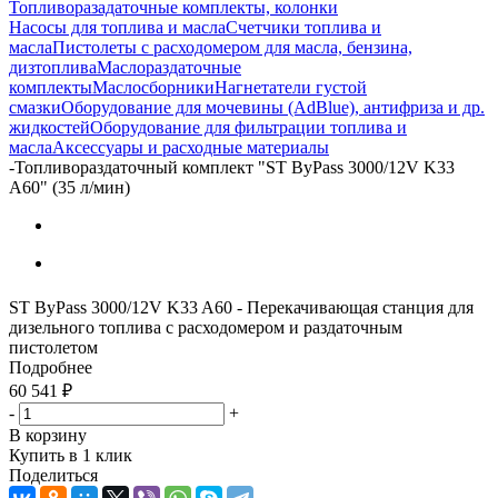
Топливоразадаточные комплекты, колонки
Насосы для топлива и масла
Счетчики топлива и
масла
Пистолеты с расходомером для масла, бензина,
дизтоплива
Маслораздаточные
комплекты
Маслосборники
Нагнетатели густой
смазки
Оборудование для мочевины (AdBlue), антифриза и др.
жидкостей
Оборудование для фильтрации топлива и
масла
Аксессуары и расходные материалы
-
Топливораздаточный комплект "ST ByPass 3000/12V K33
A60" (35 л/мин)
ST ByPass 3000/12V K33 A60 - Перекачивающая станция для
дизельного топлива с расходомером и раздаточным
пистолетом
Подробнее
60 541
₽
-
+
В корзину
Купить в 1 клик
Поделиться