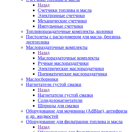
Назад
Счетчики топлива и масла
Электронные счетчики
Механические счетчики
Импульчные счетчики
Топливоразадаточные комплекты, колонки
Пистолеты с расходомером для масла, бензина,
дизтоплива
Маслораздаточные комплекты
Назад
Маслораздаточные комплекты
Ручные маслораздатчики
Электрические маслораздатчики
Пневматические маслораздатчики
Маслосборники
Нагнетатели густой смазки
Назад
Нагнетатели густой смазки
Солидолонагнетатели
Шприцы для смазки
Оборудование для мочевины (AdBlue), антифриза
и др. жидкостей
Оборудование для фильтрации топлива и масла
Назад