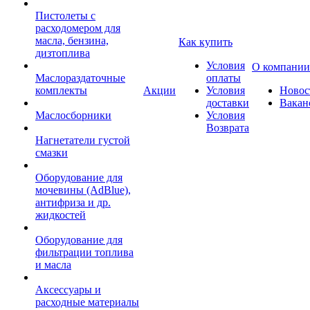
Пистолеты с
расходомером для
масла, бензина,
Как купить
дизтоплива
Условия
О компании
Маслораздаточные
оплаты
комплекты
Акции
Условия
Новос
доставки
Вакан
Маслосборники
Условия
Возврата
Нагнетатели густой
смазки
Оборудование для
мочевины (AdBlue),
антифриза и др.
жидкостей
Оборудование для
фильтрации топлива
и масла
Аксессуары и
расходные материалы