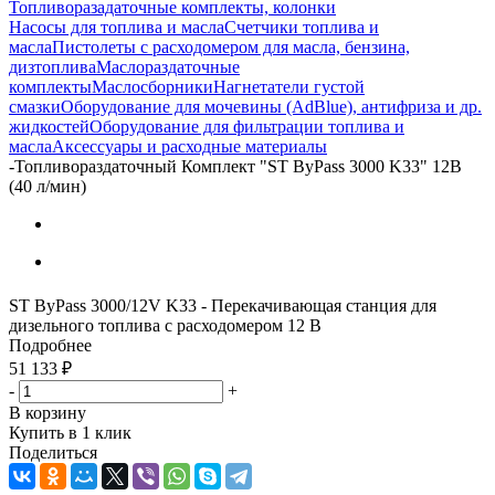
Топливоразадаточные комплекты, колонки
Насосы для топлива и масла
Счетчики топлива и
масла
Пистолеты с расходомером для масла, бензина,
дизтоплива
Маслораздаточные
комплекты
Маслосборники
Нагнетатели густой
смазки
Оборудование для мочевины (AdBlue), антифриза и др.
жидкостей
Оборудование для фильтрации топлива и
масла
Аксессуары и расходные материалы
-
Топливораздаточный Комплект "ST ByPass 3000 K33" 12В
(40 л/мин)
ST ByPass 3000/12V K33 - Перекачивающая станция для
дизельного топлива с расходомером 12 В
Подробнее
51 133
₽
-
+
В корзину
Купить в 1 клик
Поделиться