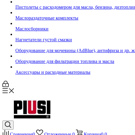
Пистолеты с расходомером для масла, бензина, дизтопли
Маслораздаточные комплекты
Маслосборники
Нагнетатели густой смазки
Оборудование для мочевины (AdBlue), антифриза и др. 
Оборудование для фильтрации топлива и масла
Аксессуары и расходные материалы
Сравнение
0
Отложенные
0
Корзина
0
0