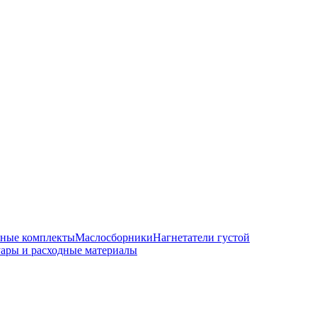
чные комплекты
Маслосборники
Нагнетатели густой
ары и расходные материалы