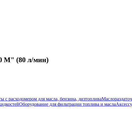
 M" (80 л/мин)
ы с расходомером для масла, бензина, дизтоплива
Маслораздато
жидкостей
Оборудование для фильтрации топлива и масла
Аксессу