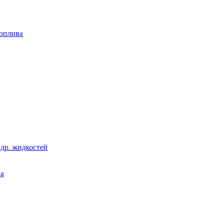
топлива
 др. жидкостей
ла