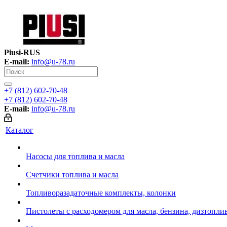
Piusi-RUS
E-mail:
info@u-78.ru
+7 (812) 602-70-48
+7 (812) 602-70-48
E-mail:
info@u-78.ru
Каталог
Насосы для топлива и масла
Счетчики топлива и масла
Топливоразадаточные комплекты, колонки
Пистолеты с расходомером для масла, бензина, дизтопли