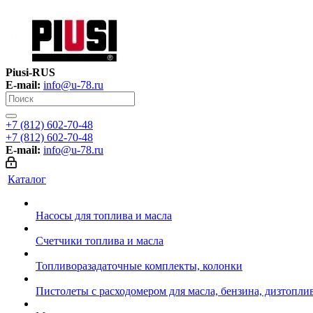
Piusi-RUS
E-mail:
info@u-78.ru
+7 (812) 602-70-48
+7 (812) 602-70-48
E-mail:
info@u-78.ru
Каталог
Насосы для топлива и масла
Счетчики топлива и масла
Топливоразадаточные комплекты, колонки
Пистолеты с расходомером для масла, бензина, дизтопли