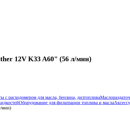
her 12V K33 A60" (56 л/мин)
ы с расходомером для масла, бензина, дизтоплива
Маслораздато
жидкостей
Оборудование для фильтрации топлива и масла
Аксессу
л/мин)