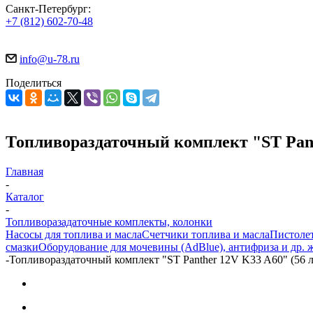
Санкт-Петербург:
+7 (812) 602-70-48
info@u-78.ru
Поделиться
Топливораздаточный комплект "ST Pant
Главная
-
Каталог
-
Топливоразадаточные комплекты, колонки
Насосы для топлива и масла
Счетчики топлива и масла
Пистолет
смазки
Оборудование для мочевины (AdBlue), антифриза и др. 
-
Топливораздаточный комплект "ST Panther 12V K33 A60" (56 