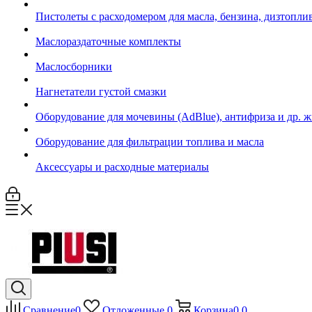
Пистолеты с расходомером для масла, бензина, дизтопли
Маслораздаточные комплекты
Маслосборники
Нагнетатели густой смазки
Оборудование для мочевины (AdBlue), антифриза и др. 
Оборудование для фильтрации топлива и масла
Аксессуары и расходные материалы
Сравнение
0
Отложенные
0
Корзина
0
0