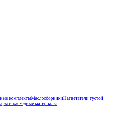
чные комплекты
Маслосборники
Нагнетатели густой
ары и расходные материалы