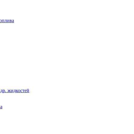
топлива
 др. жидкостей
ла